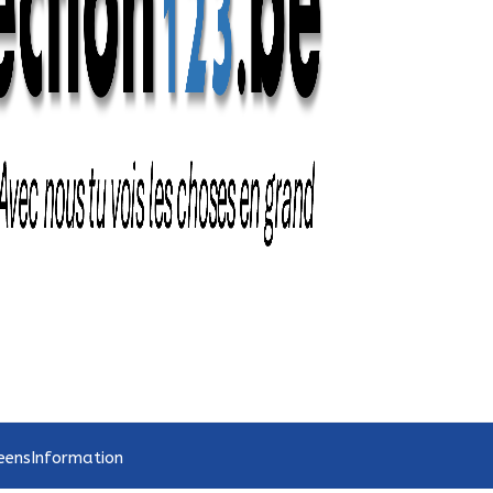
eens
Information