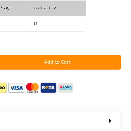
b x h):
227 X 20 X 12
12
Add to Cart