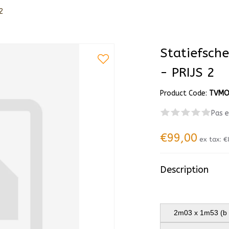
2
Statiefsch
- PRIJS 2
Product Code:
TVMO
Pas 
€99,00
ex tax:
€
Description
2m03 x 1m53 (b 