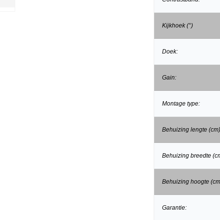
Kijkhoek (°)
Doek:
Gain:
Montage type:
Behuizing lengte (cm)
Behuizing breedte (c
Behuizing hoogte (cm
Garantie: