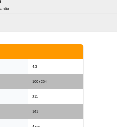
t
antie
4:3
100 / 254
211
161
4 cm