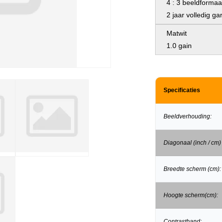
4 : 3 beeldformaa
2 jaar volledig gar
Matwit
1.0 gain
Specificaties
Beeldverhouding:
Diagonaal (inch / cm)
Breedte scherm (cm):
Hoogte scherm(cm):
Contrastband: