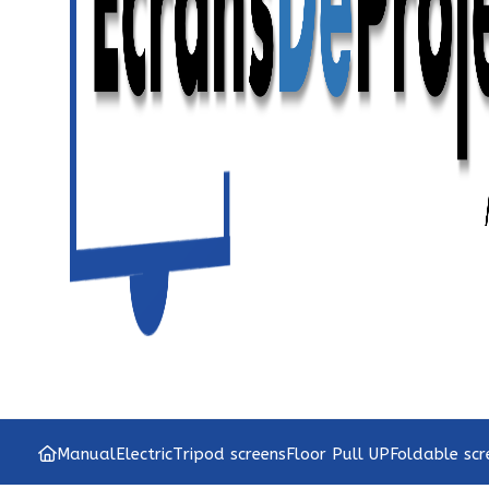
Manual
Electric
Tripod screens
Floor Pull UP
Foldable scr