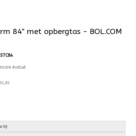
erm 84" met opbergtas - BOL.COM
STC84
encore évalué
81,82
x h)