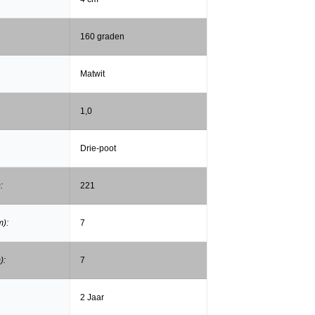
160 graden
Matwit
1,0
Drie-poot
:
221
m):
7
):
7
2 Jaar