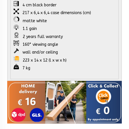
4 cm black border
217 x 6,4 x 6,4 case dimensions (cm)
matte white
1.1 gain
2 years full warranty
160° viewing angle
wall and/or ceiling
223 x 14 x 12 (l x w x h)
7 kg