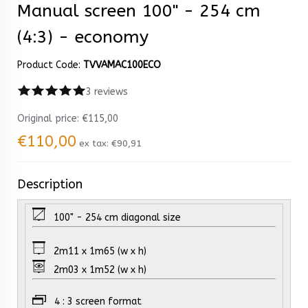
Manual screen 100" - 254 cm
(4:3) - economy
Product Code:
TVVAMAC100ECO
3 reviews
Original price:
€115,00
€110,00
ex tax:
€90,91
Description
100" - 254 cm diagonal size
2m11 x 1m65 (w x h)
2m03 x 1m52 (w x h)
4 : 3 screen format