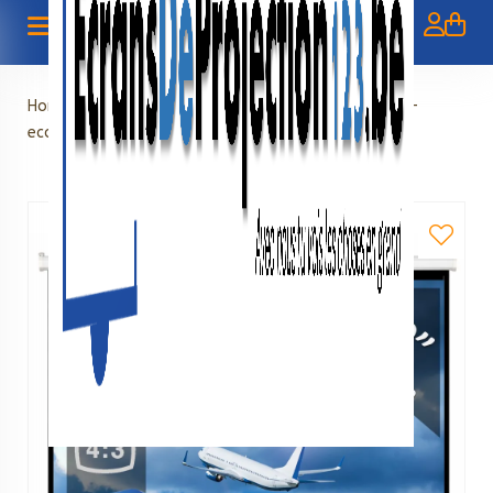
Home
»
Manual
»
Manual screen 100" - 254 cm (4:3) -
economy