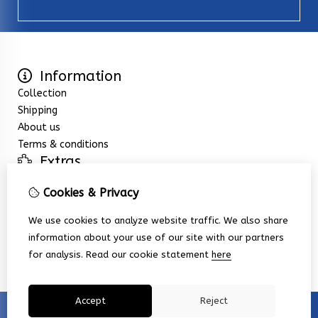
Information
Collection
Shipping
About us
Terms & conditions
Extras
Specials
Cookies & Privacy
Customer Service
Contact Us
We use cookies to analyze website traffic. We also share
Returns
information about your use of our site with our partners
Site Map
for analysis.
Read our cookie statement
here
Accept
Reject