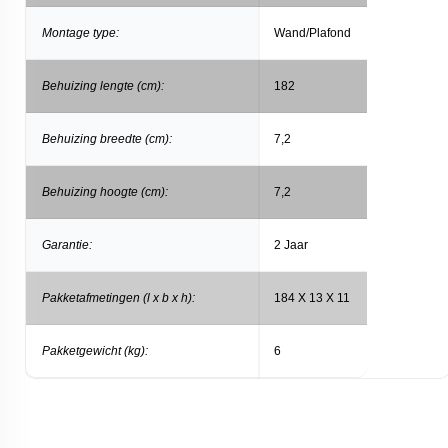
Montage type:
Wand/Plafond
Behuizing lengte (cm):
182
Behuizing breedte (cm):
7,2
Behuizing hoogte (cm):
7,2
Garantie:
2 Jaar
Pakketafmetingen (l x b x h):
184 X 13 X 11
Pakketgewicht (kg):
6