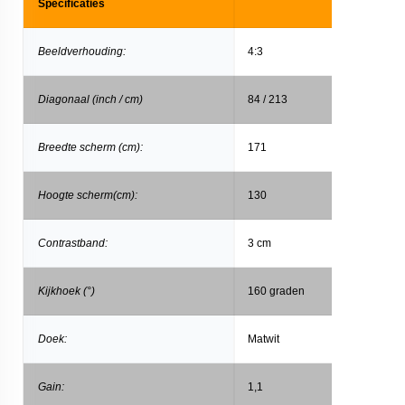
Specificaties
Beeldverhouding:
4:3
Diagonaal (inch / cm)
84 / 213
Breedte scherm (cm):
171
Hoogte scherm(cm):
130
Contrastband:
3 cm
Kijkhoek (°)
160 graden
Doek:
Matwit
Gain:
1,1