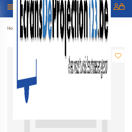
Home
»
Manual screen 84" - 213 cm (4:3)