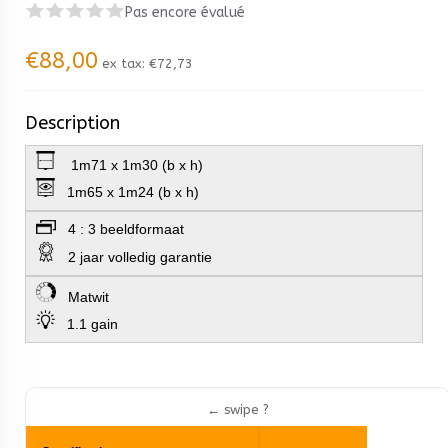
Pas encore évalué
€88,00
ex tax:
€72,73
Description
1m71 x 1m30 (b x h)
1m65 x 1m24 (b x h)
4 : 3 beeldformaat
2 jaar volledig garantie
Matwit
1.1 gain