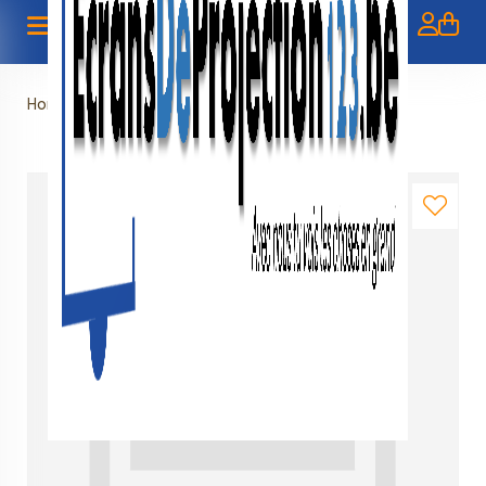
Home
»
Verhuur - Philips AmbiLight - 75"/4K