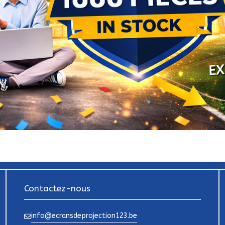
Contactez-nous
info@ecransdeprojection123.be