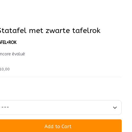
Statafel met zwarte tafelrok
AFEL+ROK
encore évalué
10,00
Add to Cart