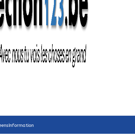
eens
Information