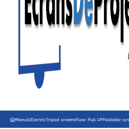
Manual
Electric
Tripod screens
Floor Pull UP
Foldable scr