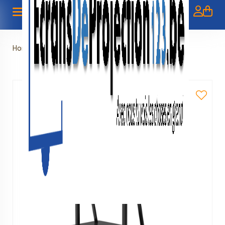
Home
»
Verhuur - TV stand (mobiel)