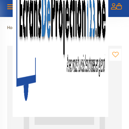
Home
»
Verlenging VERHUUR