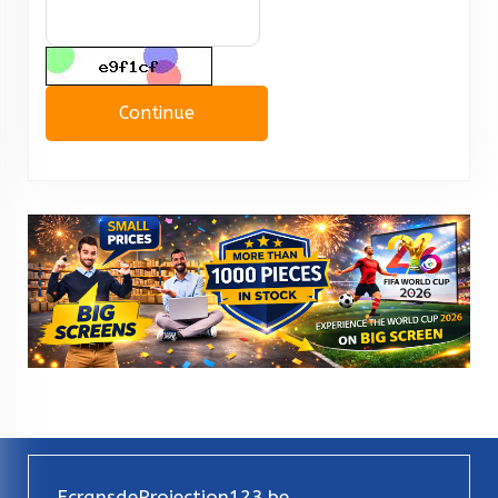
Continue
EcransdeProjection123.be