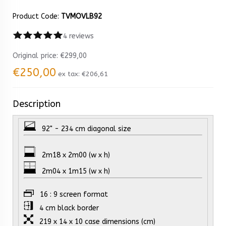
Product Code:
TVMOVLB92
4 reviews
Original price:
€299,00
€250,00
ex tax:
€206,61
Description
92" - 234 cm diagonal size
2m18 x 2m00 (w x h)
2m04 x 1m15 (w x h)
16 : 9 screen format
4 cm black border
219 x 14 x 10 case dimensions (cm)