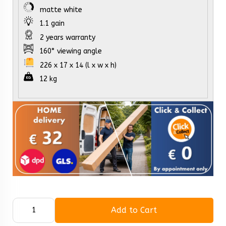
matte white
1.1 gain
2 years warranty
160° viewing angle
226 x 17 x 14 (l x w x h)
12 kg
Add to Cart