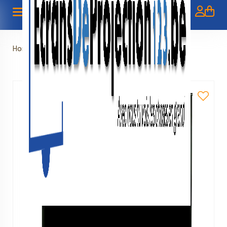
Home
»
Floor Pull UP
»
Floorscreen 92" - 254 cm