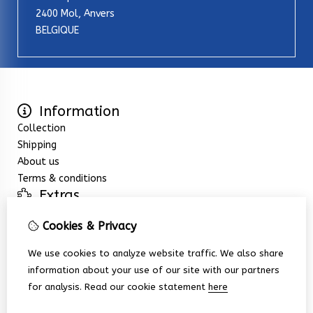
2400 Mol, Anvers
BELGIQUE
Information
Collection
Shipping
About us
Terms & conditions
Extras
Specials
Cookies & Privacy
Customer Service
Contact Us
We use cookies to analyze website traffic. We also share
Returns
information about your use of our site with our partners
Site Map
for analysis.
Read our cookie statement
here