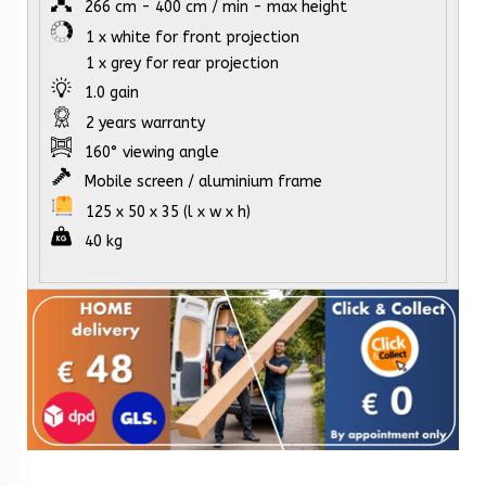
266 cm - 400 cm / min - max height
1 x white for front projection
1 x grey for rear projection
1.0 gain
2 years warranty
160° viewing angle
Mobile screen / aluminium frame
125 x 50 x 35 (l x w x h)
40 kg