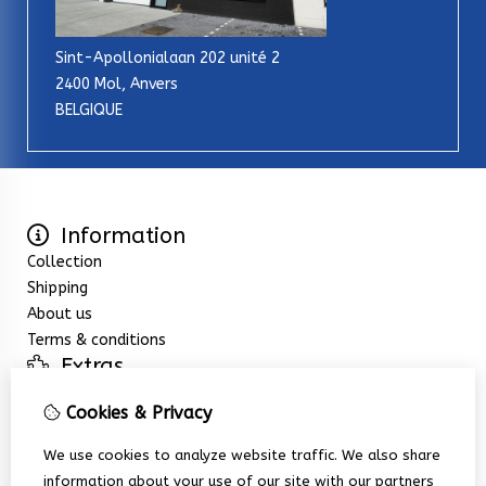
Sint-Apollonialaan 202 unité 2
2400 Mol, Anvers
BELGIQUE
Information
Collection
Shipping
About us
Terms & conditions
Extras
Specials
Cookies & Privacy
Customer Service
Contact Us
We use cookies to analyze website traffic. We also share
Returns
information about your use of our site with our partners