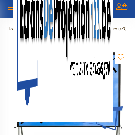
Home
»
Foldable screens
»
Vouwscherm 150" - 380 cm (4:3)