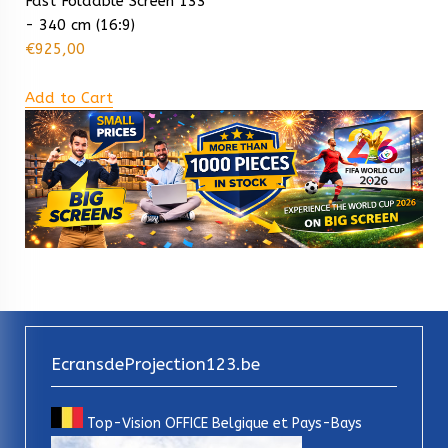
Fast Foldable Screen 133"
- 340 cm (16:9)
€
925,00
Add to Cart
EcransdeProjection123.be
Top-Vision OFFICE Belgique et Pays-Bays