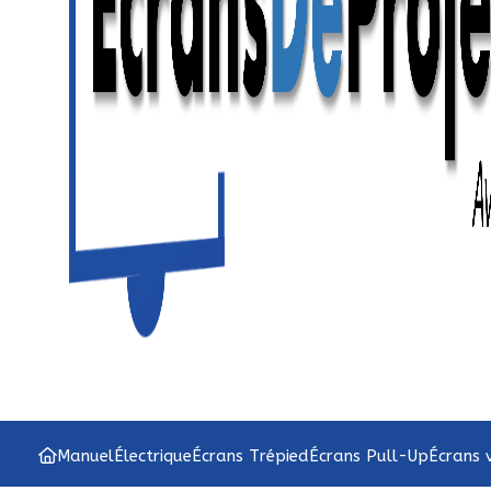
Manuel
Électrique
Écrans Trépied
Écrans Pull-Up
Écrans 