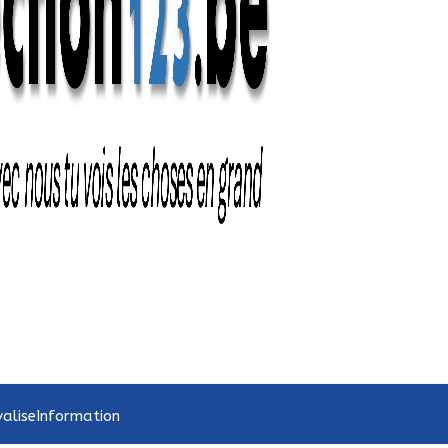
valise
Information