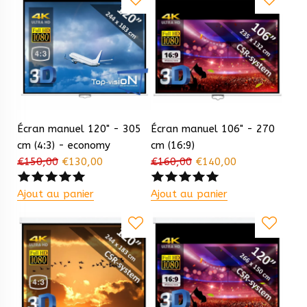
Écran manuel 120" - 305
Écran manuel 106" - 270
cm (4:3) - economy
cm (16:9)
€
150,00
€
130,00
€
160,00
€
140,00
Ajout au panier
Ajout au panier