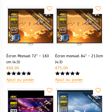
Écran Manuel 72" - 183
Écran manuel 84" - 213cm
cm (4:3)
(4:3)
€
68,00
€
75,00
Ajout au panier
Ajout au panier