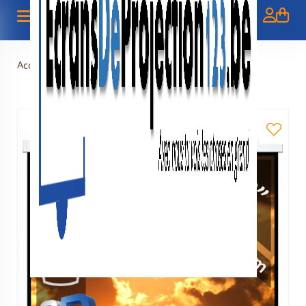
Accueil
>
Manuel
>
Écran manuel 120" - 305 cm (4:3)