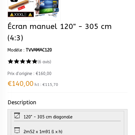
Écran manuel 120" - 305 cm
(4:3)
Modèle :
TVVAMAC120
(6 avis)
Prix ​​d'origine :
€160,00
€140,00
h.t :
€115,70
Description
120" - 305 cm diagonale
2m52 x 1m91 (l x h)