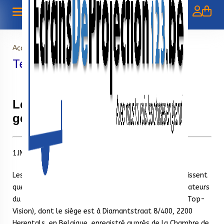
Accueil
>
Termes et les conditions
Termes et les conditions
Les Termes et Conditions
générales de Top-Vision
1.INTRODUCTION
Les conditions de vente détaillées ci-dessous ne régissent
que les relations contractuelles entre tous les utilisateurs
du site et le vendeur ProjectieschermWinkel.com (et Top-
Vision), dont le siège est à Diamantstraat 8/400, 2200
Herentals, en Belgique, enregistré auprès de la Chambre de