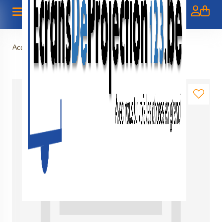
Accueil
>
Manueel 120 (4:3) - ECONOMY - BOL.COM