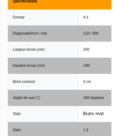
Specifications
Format
4:3
Diagonale(inch / cm)
120 / 305
Largeur écran (cm):
250
Hauteur écran (cm):
190
Bord contrast:
3 cm
Angle de vue (°):
160 degrées
Blanc mat
Toile:
Gain:
1,3