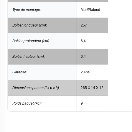
Type de montage:
Mur/Plafond
Boîtier longueur (cm):
257
Boîtier profondeur (cm):
6,4
Boîtier hauteur (cm):
6,4
Garantie:
2 Ans
Dimensions paquet (l x p x h):
265 X 14 X 12
Poids paquet (kg):
9