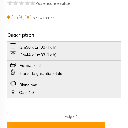
Pas encore évalué
€159,00
h.t :
€131,41
Description
2m50 x 1m90 (l x h)
2m44 x 1m83 (l x h)
Format 4 : 3
2 ans de garantie totale
Blanc mat
Gain 1.3