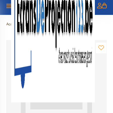
Accueil
>
Verhuur - Vloerscherm 80"