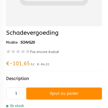
Schadevergoeding
Modèle :
SCHVG20
Pas encore évalué
€-101,65
h.t :
€-84,01
Description
Ajout au panier
En stock