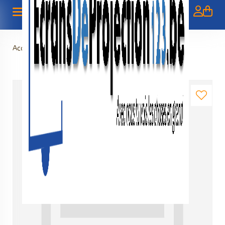
Accueil
>
Schadevergoeding