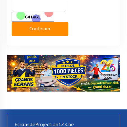
Continuer
EcransdeProjection123.be