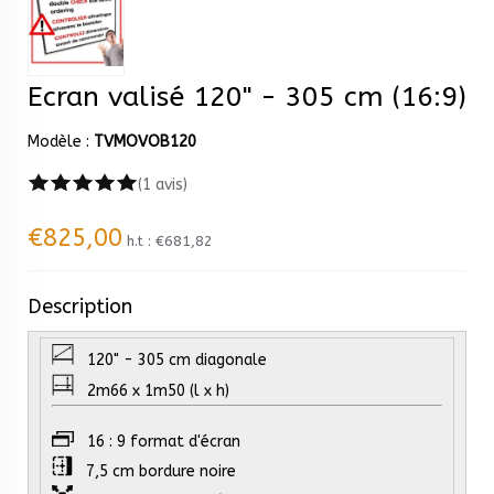
Ecran valisé 120" - 305 cm (16:9)
Modèle :
TVMOVOB120
(1 avis)
€825,00
h.t :
€681,82
Description
120" - 305 cm diagonale
2m66 x 1m50 (l x h)
16 : 9 format d'écran
7,5 cm bordure noire