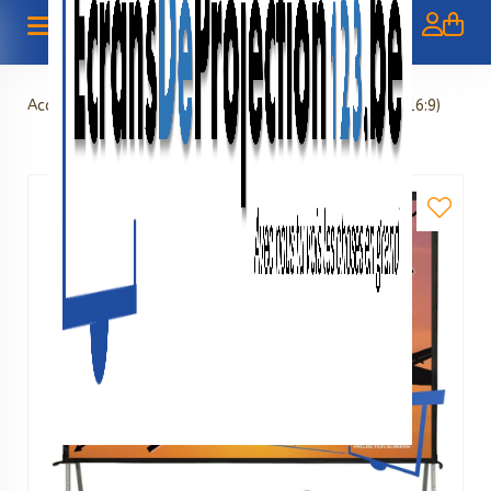
Accueil
>
Écrans valise
>
Ecran valisé 120" - 305 cm (16:9)