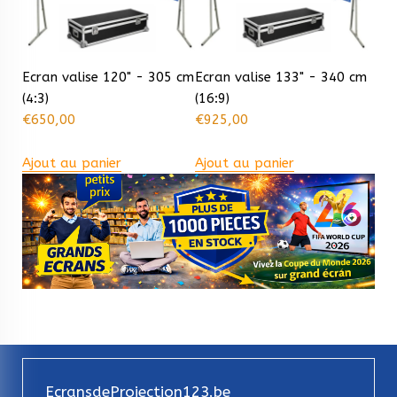
Ecran valise 120" - 305 cm
Ecran valise 133" - 340 cm
(4:3)
(16:9)
€
650,00
€
925,00
Ajout au panier
Ajout au panier
EcransdeProjection123.be