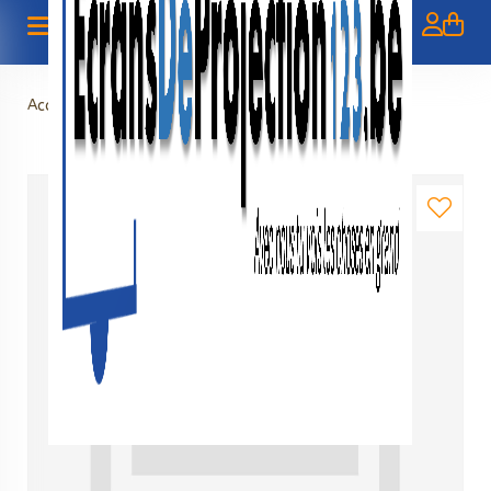
Accueil
>
Elektrisch projectiescherm 120" - BOL.COM