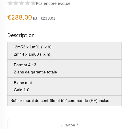
Pas encore évalué
€288,00
h.t :
€238,02
Description
2m52 x 1m91 (l x h)
2m44 x 1m83 (l x h)
Format
4 : 3
2 ans de garantie totale
Blanc mat
Gain 1.0
Boîtier mural de contrôle et télécommande (RF) inclus