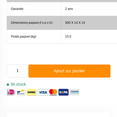
Garantie:
2 ans
Dimensions paquet (l x p x h):
300 X 14 X 14
Poids paquet (kg):
15,5
Ajout au panier
En stock