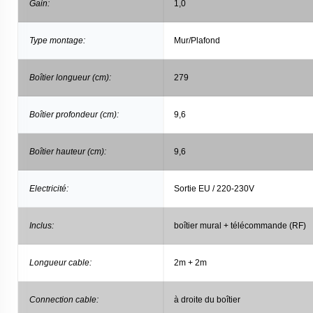
Gain:
1,0
Type montage:
Mur/Plafond
Boîtier longueur (cm):
279
Boîtier profondeur (cm):
9,6
Boîtier hauteur (cm):
9,6
Electricité:
Sortie EU / 220-230V
Inclus:
boîtier mural + télécommande (RF)
Longueur cable:
2m + 2m
Connection cable:
à droite du boîtier