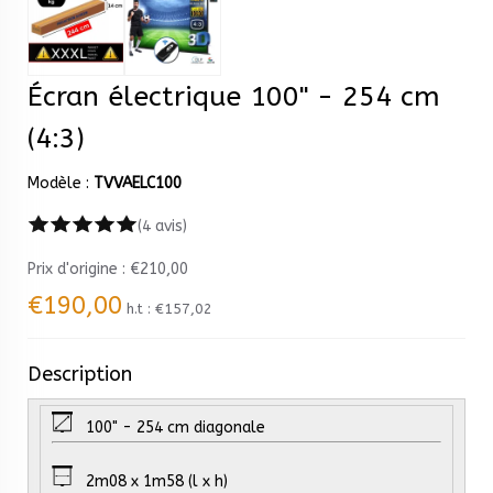
Écran électrique 100" - 254 cm
(4:3)
Modèle :
TVVAELC100
(4 avis)
Prix ​​d'origine :
€210,00
€190,00
h.t :
€157,02
Description
100" - 254 cm diagonale
2m08 x 1m58 (l x h)