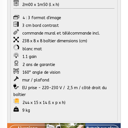
2m00 x 1m50 (l x h)
4 : 3 format d'image
3 cm bord contrast
commande mural et télécommande incl.
238 x 8 x 8 boîtier dimensions (cm)
blanc mat
1.1 gain
2 ans de garantie
160° angle de vision
mur / plafond
EU prise - 220-230 V / 2,5 m / côté droit du
boîtier
244 x 15 x 14 (l x p x h)
9 kg