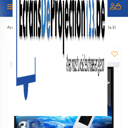
Accueil
>
Électrique
>
Écran électrique 100" - 254 cm (4:3)