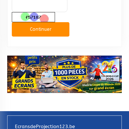
Continuer
EcransdeProjection123.be