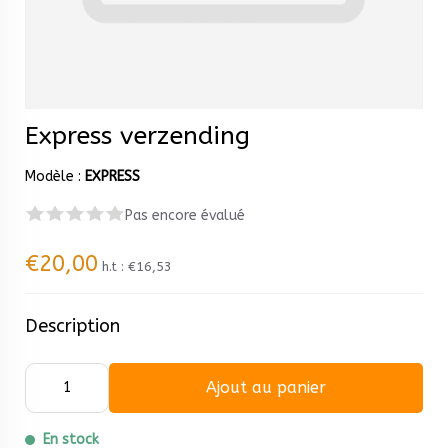
Express verzending
Modèle :
EXPRESS
Pas encore évalué
€20,00
h.t :
€16,53
Description
Ajout au panier
En stock