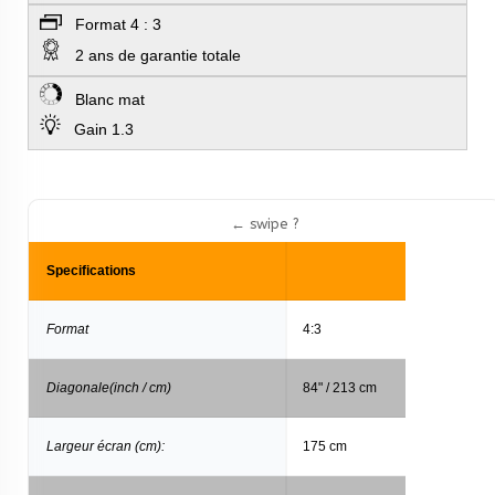
Format 4 : 3
2 ans de garantie totale
Blanc mat
Gain 1.3
Specifications
Format
4:3
Diagonale(inch / cm)
84" / 213 cm
Largeur écran (cm):
175 cm