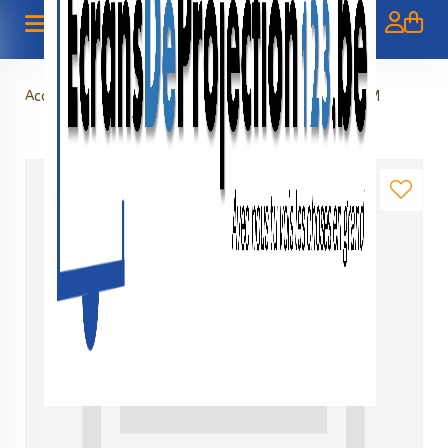
Accueil
>
Manual screen 84" - 213 cm (4:3) - BOL.COM