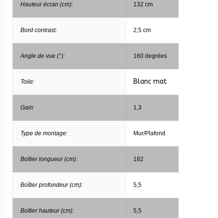
Hauteur écran (cm):
132 cm
Bord contrast:
2,5 cm
Angle de vue (°):
160 degrées
Blanc mat
Toile:
Gain:
1,3
Type de montage:
Mur/Plafond
Boîtier longueur (cm):
182
Boîtier profondeur (cm):
5,5
Boîtier hauteur (cm):
5,5