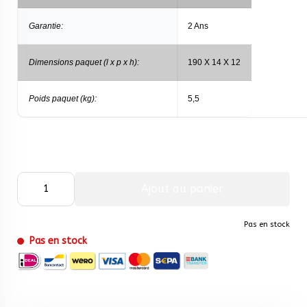
Garantie:
2 Ans
Dimensions paquet (l x p x h):
190 X 14 X 12
Poids paquet (kg):
5,5
Ajout au panier
Pas en stock
Pas en stock