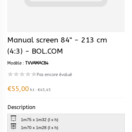
Manual screen 84" - 213 cm
(4:3) - BOL.COM
Modèle :
TVVAMAC84
Pas encore évalué
€55,00
h.t :
€45,45
Description
1m75 x 1m32 (l x h)
1m70 x 1m28 (l x h)