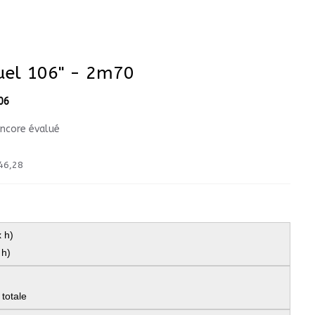
uel 106" - 2m70
06
encore évalué
46,28
 h)
 h)
totale