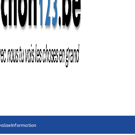
valise
Information