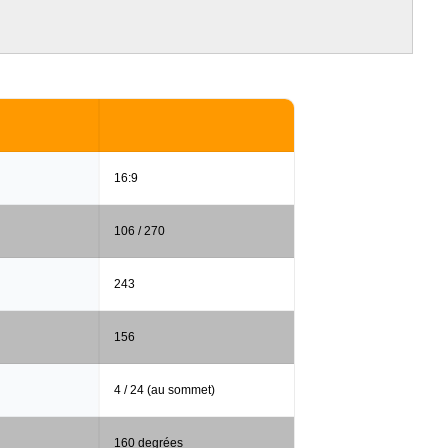
16:9
106 / 270
243
156
4 / 24 (au sommet)
160 degrées