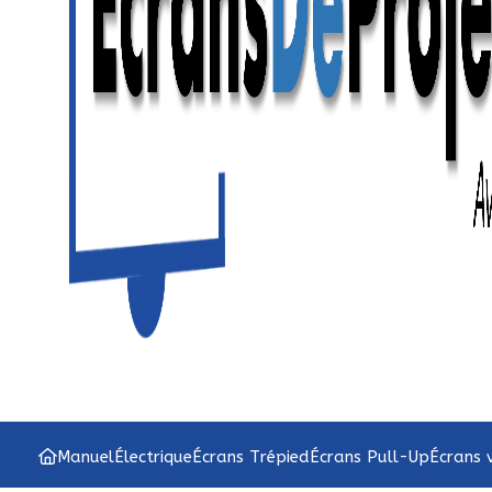
Manuel
Électrique
Écrans Trépied
Écrans Pull-Up
Écrans 