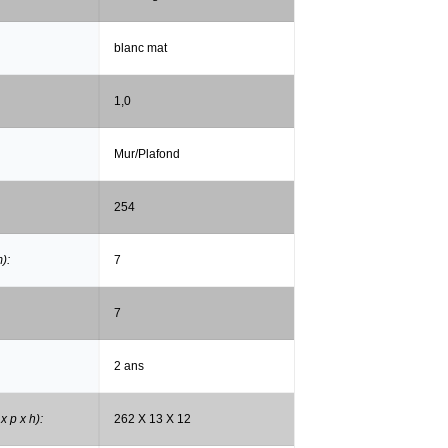
blanc mat
1,0
Mur/Plafond
254
):
7
7
2 ans
x p x h):
262 X 13 X 12