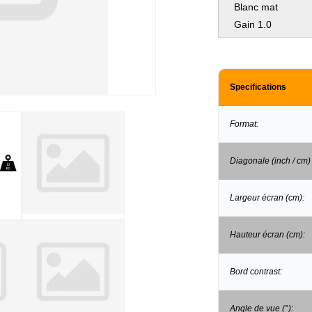
Blanc mat
Gain 1.0
Specifications
Format:
Diagonale (inch / cm)
Largeur écran (cm):
Hauteur écran (cm):
Bord contrast:
Angle de vue (°):