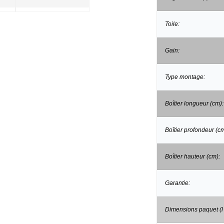
Toile:
Gain:
Type montage:
Boîtier longueur (cm):
Boîtier profondeur (cm
Boîtier hauteur (cm):
Garantie:
Dimensions paquet (l 