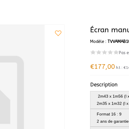
Écran man
Modèle :
TVVAMAB1
Pas 
€177,00
h.t :
€1
Description
2m43 x 1m56 (l x
2m35 x 1m32 (l x
Format 16 : 9
2 ans de garantie 