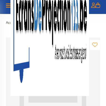
Accueil
>
Projectortafel