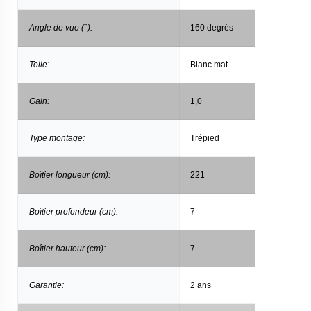
Angle de vue (°):
160 degrés
Toile:
Blanc mat
Gain:
1,0
Type montage:
Trépied
Boîtier longueur (cm):
221
Boîtier profondeur (cm):
7
Boîtier hauteur (cm):
7
Garantie:
2 ans