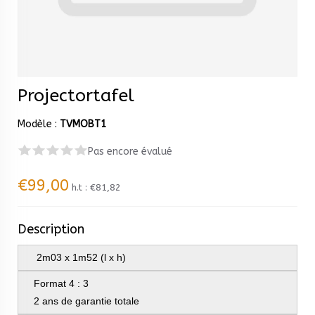
Projectortafel
Modèle :
TVMOBT1
Pas encore évalué
€99,00
h.t :
€81,82
Description
2m03 x 1m52 (l x h)
Format 4 : 3
2 ans de garantie totale