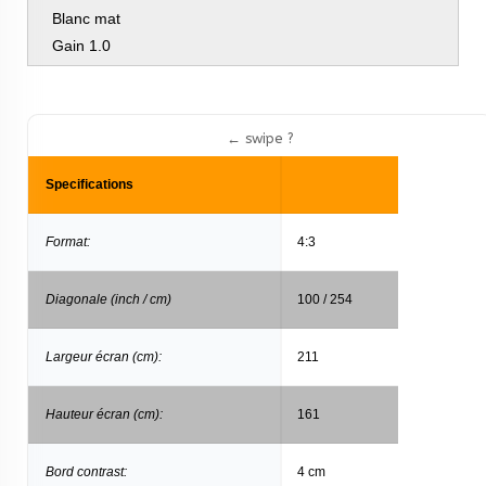
Blanc mat
Gain 1.0
Specifications
Format:
4:3
Diagonale (inch / cm)
100 / 254
Largeur écran (cm):
211
Hauteur écran (cm):
161
Bord contrast:
4 cm