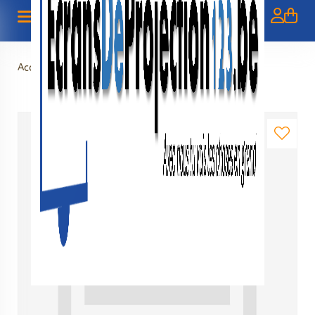
Accueil
>
Écran trépied 120" - 3m05