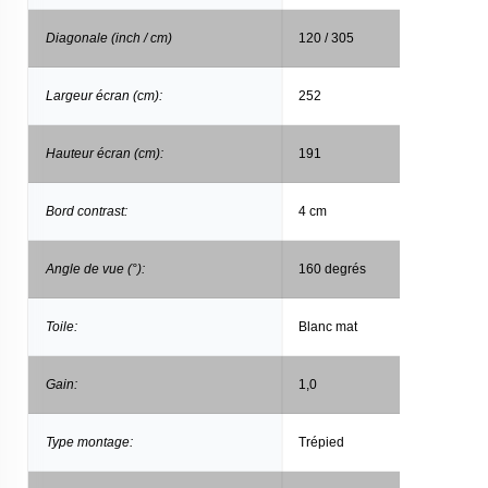
Diagonale (inch / cm)
120 / 305
Largeur écran (cm):
252
Hauteur écran (cm):
191
Bord contrast:
4 cm
Angle de vue (°):
160 degrés
Toile:
Blanc mat
Gain:
1,0
Type montage:
Trépied