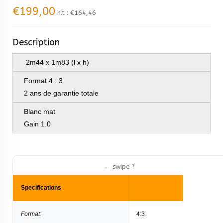
€199,00
h.t :
€164,46
Description
2m44 x 1m83 (l x h)
Format 4 : 3
2 ans de garantie totale
Blanc mat
Gain 1.0
Specifications
Format:
4:3