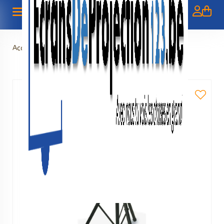
Accueil
>
Verhuur - Speakerstatief