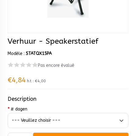
Verhuur - Speakerstatief
Modèle :
STATQX15PA
Pas encore évalué
€4,84
h.t :
€4,00
Description
*
# dagen